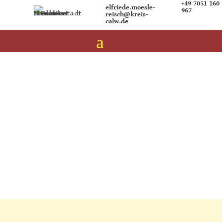
+49 7051 160
elfriede.moesle-
967
reisch@kreis-
calw.de