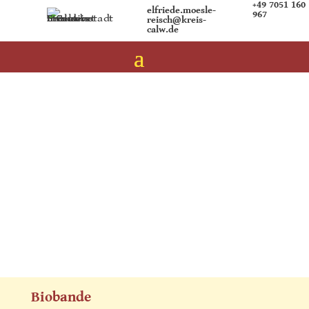
+49 7051 160
elfriede.moesle-
967
reisch@kreis-
calw.de
Biobande