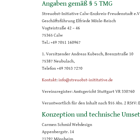
Angaben gemäß § 5 TMG
Streuobst-Initiative Calw-Enzkreis-Freudenstadt e.V
Geschäftsführung Elfriede Mösle-Reisch
Vogteistraße 42 – 46
75365 Calw
Tel.: +49 7051 160967
1. Vorsitzender Andreas Kubesch, Brenzstraße 10
75387 Neubulach,
Telefon +49 7053 7270
Kontakt
:
info@streuobst-inititative.de
Vereinsregister: Amtsgericht Stuttgart VR 330760
Verantwortlich für den Inhalt nach §55 Abs. 2 RStV: 
Konzeption und technische Umse
Carmen Schmid Webdesign
Appenbergstr. 14
71297 Mönsheim