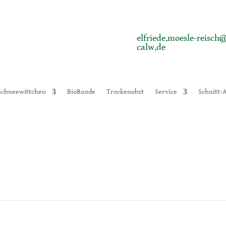
elfriede.moesle-reisch@
calw.de
Schneewittchen
BioBande
Trockenobst
Service
Schnitt-